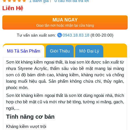
|
1 đánh giá
0 câu hỏi đã trả lời
Liên Hệ
MUA NGAY
Giao tận nơi hoặc nhận tại cửa hàng
Tư vấn sản xuất sơn:
0943.18.83.18
(8:00-20:00)
Mô Tả Sản Phẩm
Giới Thiệu
Mở Đại Lý
Sơn lót kháng kiềm ngoại thất, là loại sơn lót được sản xuất từ
nhựa Styrene Acrylic, thấm sâu vào bề mặt mang lại màng
sơn có độ bám dính cao, kháng kiềm, kháng nước và chống
loang muối hiệu quả. Sản phẩm không chứa chì, thủy ngân,
phoóc môn.
Sơn lót kháng kiềm ngoại thất là sơn lót dùng ngoài nhà, thích
hợp cho bề mặt cũ và mới như bê tông, tường xi măng, gạch,
ngói,…
Tính năng cơ bản
Kháng kiềm vượt trội