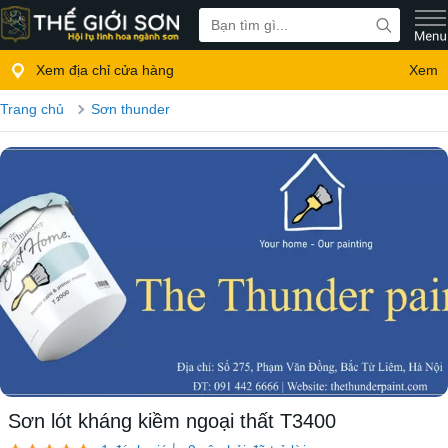
Xem địa chỉ cửa hàng
Xem
Trang chủ
Sơn thunder
Sơn lót kháng kiềm ngoại thất T3400