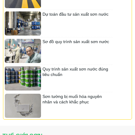
Sơn Tacata
Sơn Inda
Sơn Greensilk
Sơn Goldsilk
Dự toán đầu tư sản xuất sơn nước
Sơn Nanogold
Sơn Fujisu
Sơn Koryo
Sơn Inari
Sơn Canpaint
Sơn Linviss
Sơ đồ quy trình sản xuất sơn nước
Sơn Kojada
Sơn Suposhield
Sơn Dura
Sơn Chamtec
Sơn ialech
Quy trình sản xuất sơn nước đúng
Sơn Onpex
tiêu chuẩn
Sơn Roofing
Sơn Ialech
Sơn Nanosilk
Sơn Navy
Sơn tường bị muối hóa nguyên
Sơn Chemtec
nhân và cách khắc phục
Sơn Vippotex
Sơn Ase
Sơn Rosaki
Sơn Yencolor
Sơn Senpec
Sơn Lotte