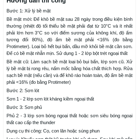
Hướng dẫn thi công
Bước 1: Xử lý bề mặt
Bề mặt mới: Để khô bề mặt sau 28 ngày trong điều kiện bình
thường (nhiệt độ tối thiểu bề mặt phải đạt từ 10°C và ít nhất
phải lớn hơn 3°C so với điểm sương của không khí, độ ẩm
tương đối 80%), độ ẩm bề mặt phải <16% (đo bằng
Protimeter). Loại bỏ hết bụi bẩn, dầu mỡ khỏi bề mặt cần sơn.
Để có bề mặt nhẵn mịn. Sử dụng 1 - 2 lớp bột trét ngoại thất
Bề mặt cũ: Làm sạch bề mặt loại bỏ bụi bẩn, lớp sơn cũ. Xử
lý bề mặt bị rong rêu, nấm mốc bằng hóa chất thích hợp. Rửa
sạch bề mặt (nếu cần) và để khô ráo hoàn toàn, độ ẩm bề mặt
phải <16% (đo bằng Protimeter)
Bước 2: Sơn lót
Sơn 1 - 2 lớp sơn lót kháng kiềm ngoại thất
Bước 3: Sơn phủ
Phủ 2 - 3 lớp sơn bóng ngoại thất hoặc sơn siêu bóng ngoại
thất cao cấp the thunder
Dụng cụ thi công: Cọ, con lăn hoặc súng phun