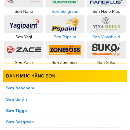
Sơn Nano
Sơn Sungreen
Sơn Nano Plus
Sơn Yagi
Sơn Pspaint
Sơn Vinashield
Sơn Zace
Sơn Zoneboss
Sơn Suko
DANH MỤC HÃNG SƠN
Sơn Sumika
Sơn Suntik
Sơn Toking
Sơn Neochem
Sơn dự án
Sơn Tiggo
Sơn Topnex
Sơn Tremor
Sơn Utanano
Sơn Seagreen