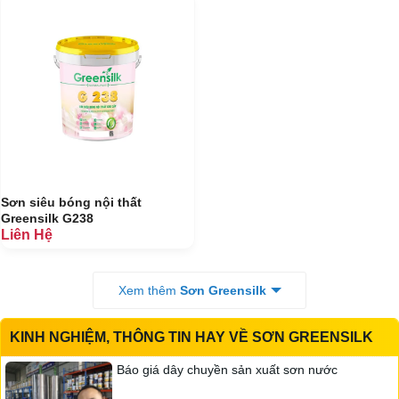
hợp và cũng định hướng cho việc cải tiến liên tục các sản phẩm,
đáp ứng nhu cầu càng cao về sản phẩm sơn trang trí của thị
trường trong nước cũng như thị trường nước ngoài.
Sơn siêu bóng nội thất
Greensilk G238
Liên Hệ
Xem thêm
Sơn Greensilk
KINH NGHIỆM, THÔNG TIN HAY VỀ SƠN GREENSILK
Báo giá dây chuyền sản xuất sơn nước