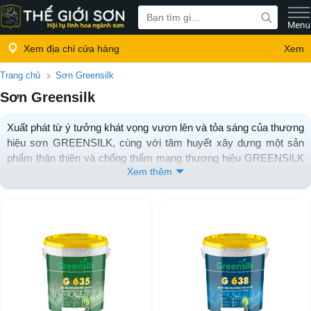
Xem địa chỉ cửa hàng
Xem
Trang chủ
Sơn Greensilk
Sơn Greensilk
Xuất phát từ ý tưởng khát vọng vươn lên và tỏa sáng của thương
hiệu sơn GREENSILK, cùng với tâm huyết xây dựng một sản
phẩm thân thiện và chống thấm mang thương hiệu GREENSILK
Xem thêm
là kết quả của quá trình nghiên cứu khoa học thành công giữa
GREENSILK và công ty sơn hàng đầu của Mỹ. Ưu điểm lớn nhất
của sơn và chống thấm GREENSILK là đã được nhiệt đới hóa,
hoàn toàn phù hợp với điều kiện khí hậu Việt Nam.
Với sự đa dạng về màu sắc thích hợp với mọi không gian kiến
trúc và thị yếu của khách hàng. Hệ thống pha màu theo ý tưởng,
luôn sẵn sàng đáp ứng mọi nhu cầu của các chủ đầu tư, đơn vị
tư vấn thiết kế, nhà thầu thi công và những khách hàng khó tính.