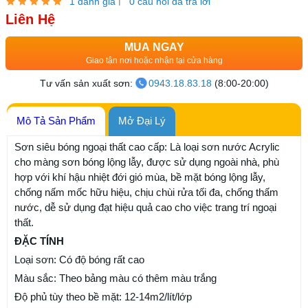
|
1 đánh giá
0 câu hỏi đã trả lời
Liên Hệ
MUA NGAY
Giao tận nơi hoặc nhận tại cửa hàng
Tư vấn sản xuất sơn:
0943.18.83.18
(8:00-20:00)
Mô Tả Sản Phẩm
Mở Đại Lý
Sơn siêu bóng ngoại thất cao cấp: Là loại sơn nước Acrylic
cho màng sơn bóng lộng lẫy, được sử dụng ngoài nhà, phù
hợp với khí hậu nhiệt đới gió mùa, bề mặt bóng lộng lẫy,
chống nấm mốc hữu hiệu, chịu chùi rửa tối đa, chống thấm
nước, dễ sử dụng đạt hiệu quả cao cho việc trang trí ngoại
thất.
ĐẶC TÍNH
Loại sơn: Có độ bóng rất cao
Màu sắc: Theo bảng màu có thêm màu trắng
Độ phủ tùy theo bề mặt: 12-14m2/lít/lớp