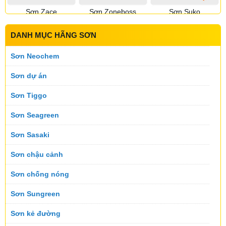
Sơn Zace
Sơn Zoneboss
Sơn Suko
DANH MỤC HÃNG SƠN
Sơn Sumika
Sơn Suntik
Sơn Toking
Sơn Neochem
Sơn dự án
Sơn Tiggo
Sơn Topnex
Sơn Tremor
Sơn Utanano
Sơn Seagreen
Sơn Sasaki
Sơn Velar
Sơn Vinastar
Sơn Koner
Sơn chậu cảnh
Sơn chống nóng
Sơn Viral
Sơn Wintech
Sơn Melex
Sơn Sungreen
Sơn kẻ đường