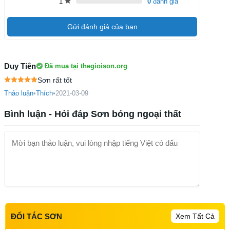
1
0
đánh giá
Gửi đánh giá của bạn
Duy Tiên
Đã mua tại thegioison.org
Sơn rất tốt
Thảo luận
•
Thích
•
2021-03-09
Bình luận - Hỏi đáp Sơn bóng ngoại thất
Xem Tất Cả
ĐỐI TÁC SƠN