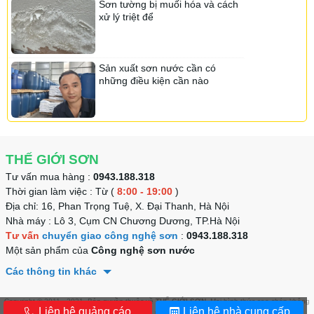
Sơn tường bị muối hóa và cách
Sơn ialech
xử lý triệt để
Sơn Onpex
Sơn Roofing
Sơn Ialech
Sơn Nanosilk
Sơn Navy
Sản xuất sơn nước cần có
những điều kiện cần nào
Sơn Chemtec
Sơn Vippotex
Sơn Ase
Sơn Rosaki
Sơn Yencolor
Sơn Senpec
THẾ GIỚI SƠN
Sơn Lotte
Tư vấn mua hàng :
0943.188.318
Sơn Lotte
Sơn Kojada
Sơn DHK
Thời gian làm việc : Từ (
8:00 - 19:00
)
Sơn Neider
Địa chỉ: 16, Phan Trọng Tuệ, X. Đại Thanh, Hà Nội
Nhà máy : Lô 3, Cụm CN Chương Dương, TP.Hà Nội
Sơn Okiwa
Tư vấn
chuyển giao công nghệ sơn
:
0943.188.318
Sơn Daika
Sơn Tacata
Sơn Tacata
Một sản phẩm của
Công nghệ sơn nước
Sơn Vinashield
Các thông tin khác
Sơn Nanofa
Copyright © 2011 - 2021. Bản quyền thuộc về
THẾ GIỚI SƠN
. Mọi hình thức sao chép không
Sơn Bewin
Sơn Senpec
Sơn Neider
Sơn Nippon
Liên hệ quảng cáo
Liên hệ nhà cung cấp
xin phép đều bị nghiêm cấm.