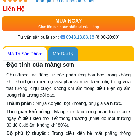
|
1 đánh giá
0 câu hỏi đã trả lời
Liên Hệ
MUA NGAY
Giao tận nơi hoặc nhận tại cửa hàng
Tư vấn sản xuất sơn:
0943.18.83.18
(8:00-20:00)
Mô Tả Sản Phẩm
Mở Đại Lý
Đặc tính của màng sơn
Chịu được tác động từ các phản ứng hoá học trong không
khí, khói bụi ở mức độ vừa phải và mức kiềm nhẹ trong vữa
trát tường, chịu được không khí ẩm trong điều kiện độ ẩm
trong nhà tương đối cao.
Thành phần
: Nhựa Acrylic, bột khoáng, phụ gia và nước.
Thời gian khô cứng
: Màng sơn khô cứng hoàn toàn sau 7
ngày ở điều kiện thời tiết thông thường (nhiệt độ môi trường
30 độ C,độ ẩm không khí 80%).
Độ phủ lý thuyết
: Trong điều kiện bề mặt phẳng thông