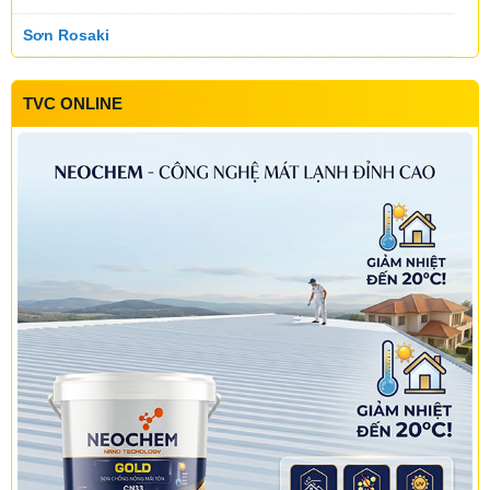
Sơn Rosaki
Sơn Daika
Sơn Katusa
Sơn Beestar
Sơn Regal
TVC ONLINE
Sơn Yen color
Sơn Bluezone
Sơn Josenlux
Sơn Seacool
Sơn Topping
Sơn INARI
Sơn Starwin
Sơn Aten
Sơn Kamax
Sơn Ase Paint
Sơn Nanosilk
Sơn Nano max
Sơn Kansai
Sơn Neomax
Sơn Rainbow
Sơn Bewin
Aji Paint
Sơn Sika
Sơn Thế Kỷ