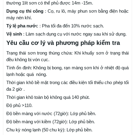
thường 1lít sơn có thể phủ được 14m -15m.
Dụng cụ thi công
: Cọ, ru lô, máy phun sơn bằng điện hoặc
máy nén khí.
Tỷ lệ pha nướ
c : Pha tối đa đến 10% nước sạch.
Vệ sinh
: Làm sạch dụng cụ với nước ngay sau khi sử dụng.
Yêu cầu cơ lý và phương pháp kiểm tra
Trạng thái sơn trong thùng chứa: Khi khuấy sơn ở trạng thái
đều không bị vón cục.
Tính ổn định: Không bị bong, rạn màng sơn khi ở nhiệt độ quá
lạnh hoặc quá nóng.
Thời gian khô bề mặt trong các điều kiện tối thiểu cho phép tối
đa 2 giờ .
Thời gian khô toàn bộ không quá 140 phút.
Độ phủ >110.
Độ bền màng với nước (72giờ): Lớp phủ bền.
Độ bền màng với kiềm (72giờ): Lớp phủ bền.
Chu kỳ nóng lạnh (50 chu kỳ): Lớp phủ bền.