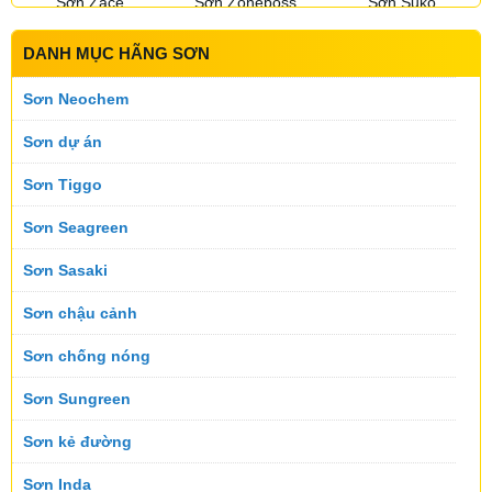
Sơn Zace
Sơn Zoneboss
Sơn Suko
DANH MỤC HÃNG SƠN
Sơn Sumika
Sơn Suntik
Sơn Toking
Sơn Neochem
Sơn dự án
Sơn Tiggo
Sơn Topnex
Sơn Tremor
Sơn Utanano
Sơn Seagreen
Sơn Sasaki
Sơn Velar
Sơn Vinastar
Sơn Koner
Sơn chậu cảnh
Sơn chống nóng
Sơn Viral
Sơn Wintech
Sơn Melex
Sơn Sungreen
Sơn kẻ đường
Sơn Inda
Sơn GLC Nano
Sơn Deebot
Sơn Medal