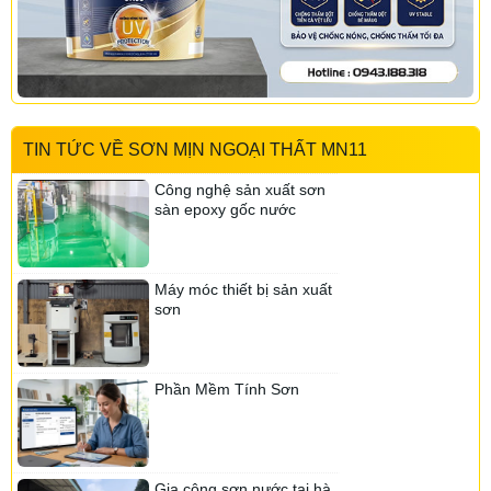
Sơn goldsilk
Sơn Sasaki
Sơn Sport
Sơn Valspar
Sơn Venusia
Sơn Pspaint
Sơn The thunder
TIN TỨC VỀ SƠN MỊN NGOẠI THẤT MN11
Sơn Pasco
Sơn Wap
Sơn Zikon
Sơn Koryo
Công nghệ sản xuất sơn
sàn epoxy gốc nước
Sơn DHK
Sơn Tacata
Sơn Inda
Sơn Greensilk
Sơn Goldsilk
Máy móc thiết bị sản xuất
sơn
Sơn Nanogold
Sơn Fujisu
Sơn Koryo
Sơn Inari
Sơn Canpaint
Phần Mềm Tính Sơn
Sơn Linviss
Sơn Kojada
Sơn Suposhield
Sơn Dura
Sơn Chamtec
Sơn ialech
Gia công sơn nước tại hà