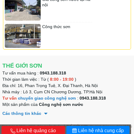
nội
Sơn Onpex
Sơn Roofing
Sơn Ialech
Sơn Nanosilk
Sơn Navy
Công thức sơn
Sơn Chemtec
Sơn Vippotex
Sơn Ase
Sơn Rosaki
Sơn Yencolor
Sơn Senpec
THẾ GIỚI SƠN
Sơn Lotte
Sơn Lotte
Sơn Kojada
Sơn DHK
Tư vấn mua hàng :
0943.188.318
Thời gian làm việc : Từ (
8:00 - 19:00
)
Sơn Neider
Địa chỉ: 16, Phan Trọng Tuệ, X. Đại Thanh, Hà Nội
Sơn Okiwa
Nhà máy : Lô 3, Cụm CN Chương Dương, TP.Hà Nội
Tư vấn
chuyển giao công nghệ sơn
:
0943.188.318
Sơn Daika
Sơn Tacata
Sơn Tacata
Sơn Vinashield
Một sản phẩm của
Công nghệ sơn nước
Các thông tin khác
Sơn Nanofa
Sơn Bewin
Sơn Senpec
Sơn Neider
Sơn Nippon
Copyright © 2011 - 2021. Bản quyền thuộc về
THẾ GIỚI SƠN
. Mọi hình thức sao chép không
Liên hệ quảng cáo
Liên hệ nhà cung cấp
xin phép đều bị nghiêm cấm.