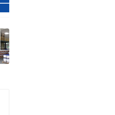
Sơn Nanogold
Sơn Seacool
Sơn Topping
Sơn Fujisu
Sơn Linviss
Sơn Kojada
Sơn Aten
Sơn ialech
Sơn Onpex
Sơn Kamax
Sơn Kansai
Sơn Navy
Sơn Chemtec
Sơn Neomax
Sơn Rainbow
Sơn Vippotex
Sơn Senpec
Sơn Lotte
Sơn Sika
Sơn Neider