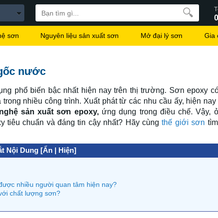
T
hệ sơn
Nguyên liệu sản xuất sơn
Mở đại lý sơn
Gia
 gốc nước
g phổ biến bậc nhất hiện nay trên thị trường. Sơn epoxy c
trong nhiều công trình. Xuất phát từ các nhu cầu ấy, hiện nay
nghệ sản xuất sơn epoxy,
ứng dụng trong điều chế. Vậy, 
y tiêu chuẩn và đáng tin cậy nhất? Hãy cùng
thế giới sơn
tìm
t Nội Dung [Ẩn | Hiện]
được nhiều người quan tâm hiện nay?
với chất lượng sơn?