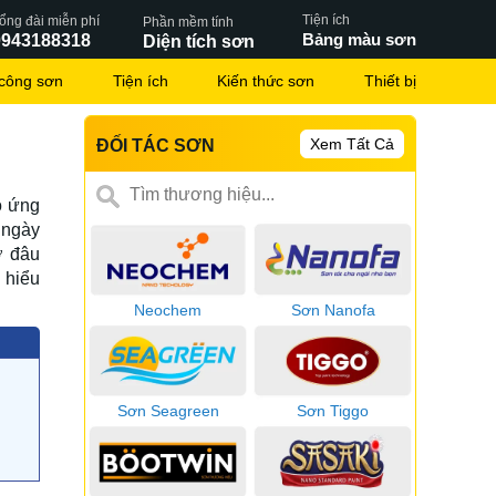
Tiện ích
ổng đài miễn phí
Phần mềm tính
Bảng màu sơn
0943188318
Diện tích sơn
 công sơn
Tiện ích
Kiến thức sơn
Thiết bị
Xem Tất Cả
ĐỐI TÁC SƠN
ó ứng
 ngày
ở đâu
 hiểu
Neochem
Sơn Nanofa
Sơn Seagreen
Sơn Tiggo