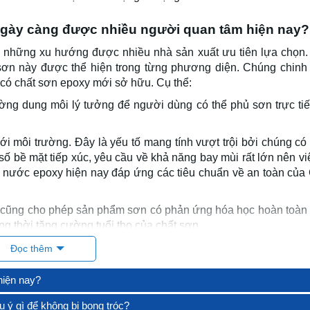
ngày càng được nhiều người quan tâm hiện nay?
g những xu hướng được nhiều nhà sản xuất ưu tiên lựa chọn.
sơn này được thể hiện trong từng phương diện. Chúng chinh
 có chất sơn epoxy mới sở hữu. Cụ thể:
ường dung môi lý tưởng để người dùng có thể phủ sơn trực tiế
ới môi trường. Đây là yếu tố mang tính vượt trội bởi chúng có
ố bề mặt tiếp xúc, yêu cầu về khả năng bay mùi rất lớn nên vi
n nước epoxy hiện nay đáp ứng các tiêu chuẩn về an toàn của
cũng cho phép sản phẩm sơn có phản ứng hóa học hoàn toàn 
ồng thời tăng cường tuổi thọ của chất sơn.
o phép chất sơn có khả năng chịu lực tốt, chống mài mòn, chố
Đọc thêm
ống mòn axit cũng được đánh giá rất cao. ản phẩn có ứng dụ
hiện nay?
 ý gì để không bị bong tróc?