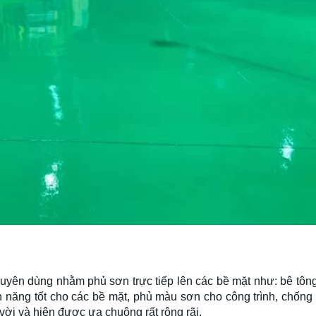
ên dùng nhằm phủ sơn trực tiếp lên các bề mặt như: bê tông
 năng tốt cho các bề mặt, phủ màu sơn cho công trình, chống
ời và hiên được ưa chuộng rất rộng rãi.