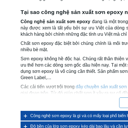
Tại sao công nghệ sản xuất sơn epoxy 
Công nghệ sản xuất sơn epoxy
đang là một tron
này được xem là tất yếu bởi sự ưu Việt của dòng 
khách hàng bởi chính những đặc tính ưu Việt mà chỉ
Chất sơn epoxy đặc biệt bởi chúng chính là môi tr
nhiều bè mặt.
Sơn epoxy không hề độc hại. Chúng rất thân thiện v
ưu thế hơn các dòng sơn gốc dầu hiện nay. Tại một s
dụng sơn epoxy là vô cùng cần thiết. Sản phẩm sơ
Green Label,…
Các cải tiến vượt trội trong
dây chuyền sản xuất sơn
giai đoạn trộn. Từ đó giúp chất sơn ít xảy ra sự cố đ
Công nghệ sản xuất sơn epoxy
tiên tiến cũng ch
đập. Các tính năng về chống thấm, chống cháy, ch
cùng rộng rãi.
Công nghệ sơn epoxy là gì và có mấy loại phổ biến 
Độ bền của lớp sơn epoxy kéo dài bao lâu và cần lưu