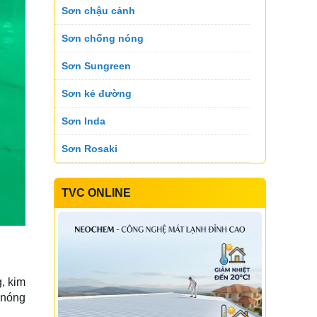
Sơn chậu cảnh
Sơn Suko
Sơn Sumika
Sơn chống nóng
Sơn Sungreen
Sơn Suntik
Sơn Toking
Sơn kẻ đường
Sơn Inda
Sơn Topnex
Sơn Tremor
Sơn Rosaki
Sơn Daika
TVC ONLINE
Sơn Yen color
Sơn Utanano
Sơn Velar
Sơn Bluezone
Sơn INARI
Sơn Vinastar
Sơn Koner
, kim
Sơn Starwin
 nóng
Sơn Ase Paint