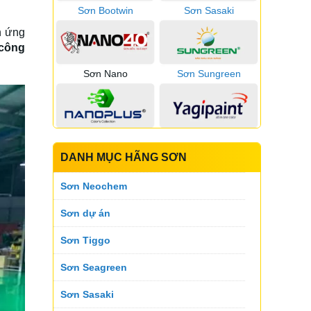
Sơn Bootwin
Sơn Sasaki
n ứng
công
Sơn Nano
Sơn Sungreen
Sơn Nano Plus
Sơn Yagi
DANH MỤC HÃNG SƠN
Sơn Neochem
Sơn Pspaint
Sơn Vinashield
Sơn dự án
Sơn Tiggo
Sơn Zace
Sơn Zoneboss
Sơn Seagreen
Sơn Sasaki