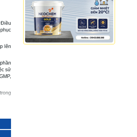
Sơn Viral
Sơn Wintech
Sơn Nanosilk
Sơn Nano max
 Điều
 phục
Sơn Bewin
Sơn Melex
Sơn GLC Nano
p lên
Aji Paint
Sơn goldsilk
 phần
Sơn Deebot
Sơn Medal
ệc sử
Sơn Sasaki
 GMP,
Sơn Pspaint
trong
Sơn The thunder
Sơn Katusa
Sơn Beestar
Sơn Koryo
ng va
ng vô
Sơn DHK
Sơn Regal
Sơn Josenlux
Sơn Tacata