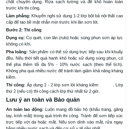
chất chuyên dụng. Rửa sạch tường và để khô hoàn toàn
trước khi thi công.
Làm phẳng:
Khuyến nghị sử dụng 1-2 lớp bột bả nội thất cao
cấp để tạo bề mặt nhẵn mịn trước khi lăn sơn lót.
Bước 2: Thi công
Dụng cụ:
Cọ quét, con lăn (rulo) hoặc súng phun sơn áp lực
không có khí.
Pha loãng:
Sản phẩm có thể sử dụng trực tiếp sau khi khuấy
đều. Nếu thời tiết quá hanh khô hoặc sử dụng súng phun, có
thể pha thêm tối đa 5% - 10% nước sạch (theo thể tích).
Không pha quá nhiều nước để tránh làm giảm khả năng kháng
kiềm.
Thi công:
Áp dụng 1 - 2 lớp sơn lót kháng kiềm
Sasaki
. Lớp
thứ 2 (nếu có) thi công cách lớp thứ nhất từ 2 giờ.
Lưu ý an toàn và Bảo quản
An toàn lao động:
Luôn mang đồ bảo hộ (khẩu trang, găng
tay, kính mắt) trong quá trình thi công. Tránh để sơn tiếp xúc
trực tiếp với da hoặc mắt. Nếu sơn dính vào mắt, rửa ngay
bằng nhiều nước sạch và đến cơ sở y tế gần nhất.