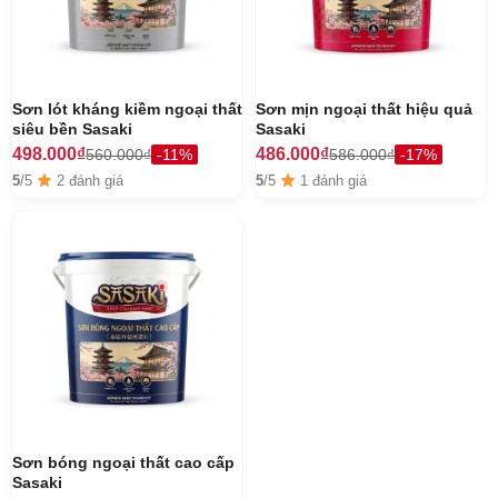
Sơn lót kháng kiềm ngoại thất
Sơn mịn ngoại thất hiệu quả
siêu bền Sasaki
Sasaki
498.000₫
486.000₫
560.000₫
-11%
586.000₫
-17%
5
/5
2 đánh giá
5
/5
1 đánh giá
Sơn bóng ngoại thất cao cấp
Sasaki