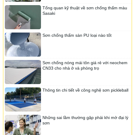
Sơn Senpec
Tổng quan kỹ thuật về sơn chống thấm màu
Sasaki
Sơn Lotte
Sơn Lotte
Sơn Kojada
Sơn DHK
Sơn Neider
Sơn chống thấm sàn PU loại nào tốt
Sơn Okiwa
Sơn Daika
Sơn Tacata
Sơn Tacata
Sơn Vinashield
Sơn chống nóng mái tôn giá rẻ với neochem
Sơn Nanofa
CN33 cho nhà ở và phòng trọ
Sơn Bewin
Sơn Senpec
Sơn Neider
Sơn Nippon
Sơn Kova
Thông tin chi tiết về công nghệ sơn pickleball
Sơn Zaki
Sơn Linviss
Sơn Nanomax
Sơn Thunder
Sơn Tacata
Những sai lầm thường gặp phải khi mở đại lý
Sơn Zelonano
sơn
Sơn Fujisu
Sơn LTC
Sơn Navy
Sơn Sunvic