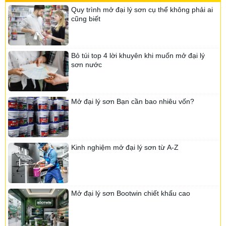
Quy trình mở đại lý sơn cụ thể không phải ai
Sơn DHK
cũng biết
Sơn Tacata
Sơn Inda
Sơn Greensilk
Sơn Goldsilk
Bỏ túi top 4 lời khuyên khi muốn mở đại lý
Sơn Nanogold
sơn nước
Sơn Fujisu
Sơn Koryo
Sơn Inari
Sơn Canpaint
Sơn Linviss
Mở đại lý sơn Bạn cần bao nhiêu vốn?
Sơn Kojada
Sơn Suposhield
Sơn Dura
Sơn Chamtec
Sơn ialech
Kinh nghiệm mở đại lý sơn từ A-Z
Sơn Onpex
Sơn Roofing
Sơn Ialech
Sơn Nanosilk
Sơn Navy
Mở đại lý sơn Bootwin chiết khấu cao
Sơn Chemtec
Sơn Vippotex
Sơn Ase
Sơn Rosaki
Sơn Yencolor