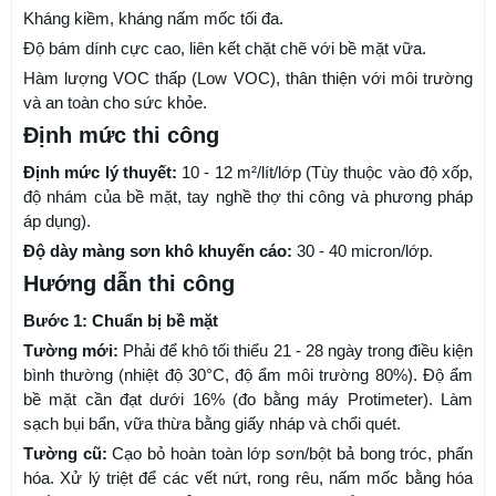
Kháng kiềm, kháng nấm mốc tối đa.
Độ bám dính cực cao, liên kết chặt chẽ với bề mặt vữa.
Hàm lượng VOC thấp (Low VOC), thân thiện với môi trường
và an toàn cho sức khỏe.
Định mức thi công
Định mức lý thuyết:
10 - 12 m²/lít/lớp (Tùy thuộc vào độ xốp,
độ nhám của bề mặt, tay nghề thợ thi công và phương pháp
áp dụng).
Độ dày màng sơn khô khuyến cáo:
30 - 40 micron/lớp.
Hướng dẫn thi công
Bước 1: Chuẩn bị bề mặt
Tường mới:
Phải để khô tối thiểu 21 - 28 ngày trong điều kiện
bình thường (nhiệt độ 30°C, độ ẩm môi trường 80%). Độ ẩm
bề mặt cần đạt dưới 16% (đo bằng máy Protimeter). Làm
sạch bụi bẩn, vữa thừa bằng giấy nháp và chổi quét.
Tường cũ:
Cạo bỏ hoàn toàn lớp sơn/bột bả bong tróc, phấn
hóa. Xử lý triệt để các vết nứt, rong rêu, nấm mốc bằng hóa