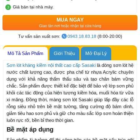
Giá bán tại nhà máy.
MUA NGAY
Giao tận nơi hoặc nhận tại cửa hàng
Tư vấn sản xuất sơn:
0943.18.83.18
(8:00-20:00)
Mô Tả Sản Phẩm
Giới Thiệu
Mở Đại Lý
Sơn lót kháng kiềm nội thất cao cấp Sasaki
là dòng sơn lót hệ
nước chất lượng cao, được pha chế từ nhựa Acrylic chuyên
dụng với khả năng thẩm thấu sâu và tạo chân bám vững
chắc. Sản phẩm được thiết kế đặc biệt để bảo vệ lớp sơn phủ
khỏi các tác động của hiện tượng kiềm hóa, muối hóa từ vữa
xi măng. Đồng thời, màng sơn lót Sasaki giúp lấp đầy các lỗ
rỗng siêu nhỏ trên bề mặt tường, tăng cường độ bám dính,
giảm tiêu hao sơn phủ và giữ cho màu sắc lớp sơn hoàn thiện
luôn rực rỡ, bền bỉ theo thời gian.
Bề mặt áp dụng
Sản phẩm lý tưởng để thi công trên các bề mặt cấu trúc nội