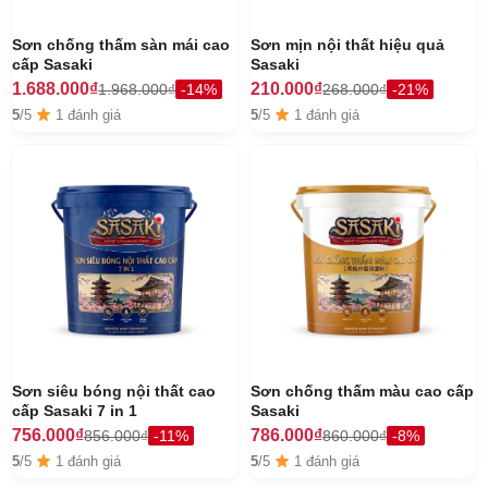
Sơn chống thấm sàn mái cao
Sơn mịn nội thất hiệu quả
cấp Sasaki
Sasaki
1.688.000₫
210.000₫
1.968.000₫
-14%
268.000₫
-21%
5
/5
1 đánh giá
5
/5
1 đánh giá
Sơn siêu bóng nội thất cao
Sơn chống thấm màu cao cấp
cấp Sasaki 7 in 1
Sasaki
756.000₫
786.000₫
856.000₫
-11%
860.000₫
-8%
5
/5
1 đánh giá
5
/5
1 đánh giá