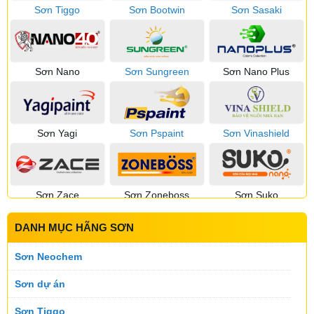
Sơn Tiggo
Sơn Bootwin
Sơn Sasaki
Sơn Nano
Sơn Sungreen
Sơn Nano Plus
Sơn Yagi
Sơn Pspaint
Sơn Vinashield
Sơn Zace
Sơn Zoneboss
Sơn Suko
DANH MỤC HÃNG SƠN
Sơn Sumika
Sơn Suntik
Sơn Toking
Sơn Neochem
Sơn dự án
Sơn Tiggo