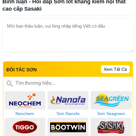
Bình luận - Hỏi đáp Sơn lót kháng kiềm nội thất
cao cấp Sasaki
Xem Tất Cả
ĐỐI TÁC SƠN
Neochem
Sơn Nanofa
Sơn Seagreen