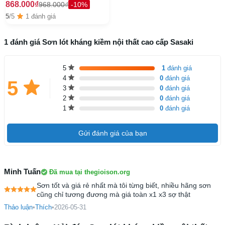
868.000₫
968.000₫
-10%
5
/5
1 đánh giá
1 đánh giá Sơn lót kháng kiềm nội thất cao cấp Sasaki
5
1
đánh giá
4
0
đánh giá
5
3
0
đánh giá
2
0
đánh giá
1
0
đánh giá
Gửi đánh giá của bạn
Minh Tuấn
Đã mua tại thegioison.org
Sơn tốt và giá rẻ nhất mà tôi từng biết, nhiều hãng sơn
cũng chỉ tương đương mà giá toàn x1 x3 sợ thật
Thảo luận
•
Thích
•
2026-05-31