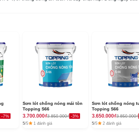
ng
Sơn lót chống nóng mái tôn
Sơn lót chống nóng 
Topping S66
Topping S66
3.700.000₫
3.650.000₫
-7%
3.850.000₫
-3%
3.850.000₫
5
/5
1 đánh giá
5
/5
2 đánh giá