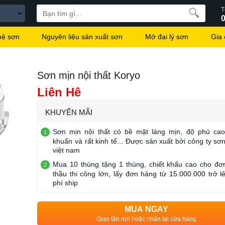
T
hệ sơn
Nguyên liệu sản xuất sơn
Mở đại lý sơn
Gia
Sơn mịn nội thất Koryo
Liên Hệ
KHUYẾN MÃI
Sơn mịn nội thất có bề mặt láng mịn, độ phủ cao
khuẩn và rất kinh tế... Được sản xuất bởi công ty sơ
việt nam
Mua 10 thùng tặng 1 thùng, chiết khấu cao cho đơ
thầu thi công lớn, lấy đơn hàng từ 15.000.000 trở l
phí ship
MUA NGAY
Giao tận nơi hoặc nhận tại cửa hàng