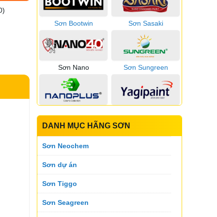
0)
Sơn Bootwin
Sơn Sasaki
Sơn Nano
Sơn Sungreen
Sơn Nano Plus
Sơn Yagi
DANH MỤC HÃNG SƠN
Sơn Neochem
Sơn Pspaint
Sơn Vinashield
Sơn dự án
Sơn Tiggo
Sơn Zace
Sơn Zoneboss
Sơn Seagreen