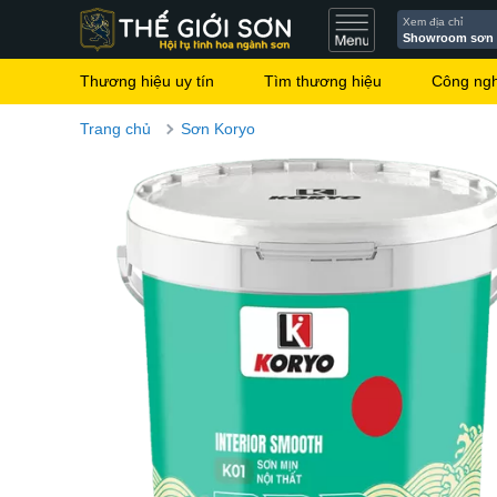
Xem địa chỉ
Showroom sơn
Thương hiệu uy tín
Tìm thương hiệu
Công ng
Trang chủ
Sơn Koryo