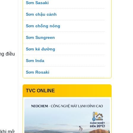
Sơn Sasaki
Sơn chậu cảnh
Sơn Suko
Sơn Sumika
Sơn chống nóng
Sơn Sungreen
Sơn Suntik
Sơn Toking
Sơn kẻ đường
ng điều
Sơn Inda
Sơn Topnex
Sơn Tremor
Sơn Rosaki
Sơn Daika
TVC ONLINE
Sơn Yen color
Sơn Utanano
Sơn Velar
Sơn Bluezone
Sơn INARI
Sơn Vinastar
Sơn Koner
Sơn Starwin
 khi mở