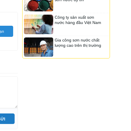
Sơn Tacata
Sơn Nanogold
Công ty sản xuất sơn
Sơn Seacool
Sơn Topping
nước hàng đầu Việt Nam
Sơn Fujisu
ạn
Sơn Linviss
Gia công sơn nước chất
lượng cao trên thị trường
Sơn Kojada
Sơn Aten
Sơn ialech
Sơn Onpex
Sơn Kamax
Sơn Kansai
Sơn Navy
Sơn Chemtec
Sơn Neomax
Sơn Rainbow
Sơn Vippotex
Sơn Senpec
ỬI
Sơn Lotte
Sơn Sika