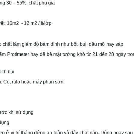
ng 30 – 55%, chất phụ gia
t: 10m2 - 12 m2 /lít/lớp
p chất làm giảm độ bám dính như bột, bụi, dầu mỡ hay sáp
m Protimeter hay để bề mặt tường khô từ 21 đến 28 ngày tro
ạch bụi
n: Cọ, rulo hoặc máy phun sơn
ước khi sử dụng
dụng
ơn ở vị trí thẳng đứng an toàn và đậy chặt nắp. Dùng ngay sau