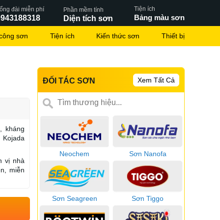
Tiện ích
ổng đài miễn phí
Phần mềm tính
Bảng màu sơn
0943188318
Diện tích sơn
 công sơn
Tiện ích
Kiến thức sơn
Thiết bị
Xem Tất Cả
ĐỐI TÁC SƠN
, kháng
n Kojada
Neochem
Sơn Nanofa
n vị nhà
ên, miễn
Sơn Seagreen
Sơn Tiggo