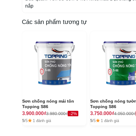
nắp
Các sản phẩm tương tự
Sơn chống nóng mái tôn
Sơn chống nóng tườ
Topping S86
Topping S86
3.900.000₫
3.750.000₫
3.980.000₫
-2%
4.050.000₫
5
/5
1 đánh giá
5
/5
1 đánh giá