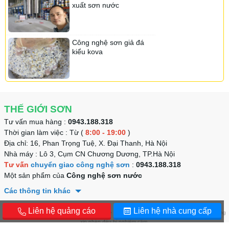
xuất sơn nước
Sơn Linviss
Sơn Kojada
Sơn Suposhield
Sơn Dura
Sơn Chamtec
Công nghệ sơn giả đá
Sơn ialech
kiểu kova
Sơn Onpex
Sơn Roofing
Sơn Ialech
Sơn Nanosilk
Sơn Navy
Sơn Chemtec
THẾ GIỚI SƠN
Tư vấn mua hàng :
0943.188.318
Sơn Vippotex
Sơn Ase
Sơn Rosaki
Sơn Yencolor
Thời gian làm việc : Từ (
8:00 - 19:00
)
Địa chỉ: 16, Phan Trọng Tuệ, X. Đại Thanh, Hà Nội
Sơn Senpec
Nhà máy : Lô 3, Cụm CN Chương Dương, TP.Hà Nội
Tư vấn
chuyển giao công nghệ sơn
:
0943.188.318
Sơn Lotte
Sơn Lotte
Sơn Kojada
Sơn DHK
Một sản phẩm của
Công nghệ sơn nước
Sơn Neider
Các thông tin khác
Sơn Okiwa
Liên hệ quảng cáo
Liên hệ nhà cung cấp
Copyright © 2011 - 2021. Bản quyền thuộc về
THẾ GIỚI SƠN
. Mọi hình thức sao chép không
Sơn Daika
Sơn Tacata
Sơn Tacata
xin phép đều bị nghiêm cấm.
Sơn Vinashield