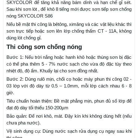
SKYCOLOR để tăng khả năng bám dính và hạn chế gỉ sét.
Sau khi sơn lót , để khô 8 tiếng mới được sơn tiếp sơn chống
nóng SKYCOLOR S86
Nếu bề mặt thi công là bêtông, ximăng và các vật liệu khác thì
sơn trực tiếp hoặc sơn lên lớp chống thấm CT - 11A, không
dùng lót chống gỉ.
Thi công sơn chống nóng
Bước 1: Nếu trời nắng hoặc hanh khô hoặc thùng sơn bị đặc
có thể pha thêm 5 - 7% nước sạch cho vừa độ đặc tùy theo
nhiệt độ, độ ẩm. Khuấy lại cho sơn đồng nhất.
Bước 2: Dùng rulô mịn, chổi cọ hoặc máy phun thi công 02 -
03 lớp với độ dày từ 0.5 – 1.0mm, mỗi lớp cách nhau 6 - 8
giờ.
Tiêu chuẩn hoàn thiện: Bề mặt phẳng mịn, phun đủ số lớp để
đạt độ dày tối thiểu 150-200µm
Bảo quản: Để nơi khô, mát. Đậy kín khi không dùng hết (nếu
chưa pha nước).
Vệ sinh dụng cụ: Dùng nước sạch rửa dụng cụ ngay sau khi
thi công.