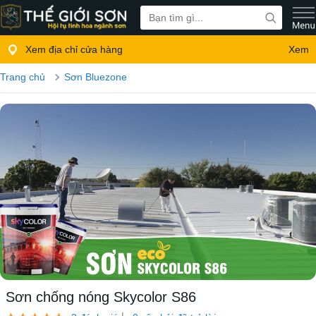
Xem địa chỉ cửa hàng
Xem
Trang chủ
Sơn Bluezone
Sơn chống nóng Skycolor S86