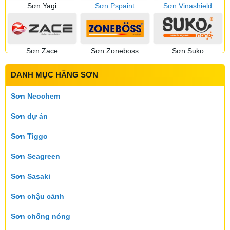
Sơn Yagi
Sơn Pspaint
Sơn Vinashield
Sơn Zace
Sơn Zoneboss
Sơn Suko
DANH MỤC HÃNG SƠN
Sơn Sumika
Sơn Suntik
Sơn Toking
Sơn Neochem
Sơn dự án
Sơn Tiggo
Sơn Topnex
Sơn Tremor
Sơn Utanano
Sơn Seagreen
Sơn Sasaki
Sơn Velar
Sơn Vinastar
Sơn Koner
Sơn chậu cảnh
Sơn chống nóng