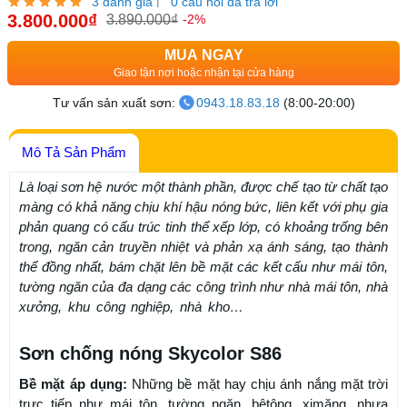
|
3 đánh giá
0 câu hỏi đã trả lời
3.800.000₫
-2%
3.890.000₫
MUA NGAY
Giao tận nơi hoặc nhận tại cửa hàng
Tư vấn sản xuất sơn:
0943.18.83.18
(8:00-20:00)
Mô Tả Sản Phẩm
Là loại sơn hệ nước một thành phần, được chế tạo từ chất tạo
màng có khả năng chịu khí hậu nóng bức, liên kết với phụ gia
phản quang có cấu trúc tinh thể xếp lớp, có khoảng trống bên
trong, ngăn cản truyền nhiệt và phản xạ ánh sáng, tạo thành
thể đồng nhất, bám chặt lên bề mặt các kết cấu như mái tôn,
tường ngăn của đa dạng các công trình như nhà mái tôn, nhà
xưởng, khu công nghiệp, nhà kho…
chuyển giao công nghệ
sơn
Sơn chống nóng Skycolor S86
Bề mặt áp dụng:
Những bề mặt hay chịu ánh nắng mặt trời
trực tiếp như mái tôn, tường ngăn, bêtông, ximăng, nhựa