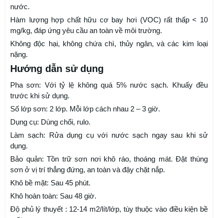
nước.
Hàm lượng hợp chất hữu cơ bay hơi (VOC) rất thấp < 10
mg/kg, đáp ứng yêu cầu an toàn về môi trường.
Không độc hại, không chứa chì, thủy ngân, và các kim loại
nặng.
Hướng dẫn sử dụng
Pha sơn: Với tỷ lệ không quá 5% nước sạch. Khuấy đều
trước khi sử dụng.
Số lớp sơn: 2 lớp. Mỗi lớp cách nhau 2 – 3 giờ.
Dụng cụ: Dùng chổi, rulo.
Làm sạch: Rửa dụng cụ với nước sạch ngay sau khi sử
dụng.
Bảo quản: Tồn trữ sơn nơi khô ráo, thoáng mát. Đặt thùng
sơn ở vị trí thẳng đứng, an toàn và đậy chặt nắp.
Khô bề mặt: Sau 45 phút.
Khô hoàn toàn: Sau 48 giờ.
Độ phủ lý thuyết : 12-14 m2/lít/lớp, tùy thuộc vào điều kiện bề