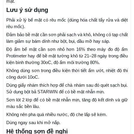
mặt.
Lưu ý sử dụng
Phải xử lý bể mặt có rêu mốc (dùng hóa chất tẩy rửa và diệt
rêu mốc).
Đảm bảo bề mặt cần sơn phải sạch và khô, không có tạp chất
làm giảm sự bám dính như bột, bụi, dầu mỡ hay sáp.
Độ ẩm bể mặt cần sơn nhỏ hơn 16% theo máy đo độ ẩm
Protimeter hay để bề mặt tường khô từ 21–28 ngày trong điều
kiện bình thường 30oC, độ ẩm môi trường 80%.
Không dùng sơn trong điều kiện thời tiết ẩm ướt, nhiệt độ thi
công dưới 10oC.
Dùng giấy nhám thích hợp để chà nhám sau đó quét sạch bụi.
Sử dụng bột bả STARWIN để có bề mặt nhẵn mịn.
Sơn lót 2 lớp để có bề mặt nhẵn mịn, tăng độ kết dính và giữ
màu sắc bền lâu.
Không nên pha quá nhiều nước, độ che lấp sẽ kém.
Dùng ngay sau khi mở nắp.
Hệ thống sơn đề nghị