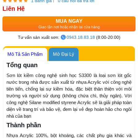
|
1 đánh giá
0 câu hỏi đã trả lời
Liên Hệ
MUA NGAY
Giao tận nơi hoặc nhận tại cửa hàng
Tư vấn sản xuất sơn:
0943.18.83.18
(8:00-20:00)
Mô Tả Sản Phẩm
Mở Đại Lý
Tổng quan
Sơn lót kiềm công nghệ sinh học S3300 là loại sơn lót gốc
nước trong nhà được sản xuất từ nhựa Acrylic với công nghệ
tiên tiến, chống lại sự kiềm hóa, đặc biệt thân thiện với môi
trường và người sử dụng (không chứa chì, thủy ngân). Với
công nghệ Silane modified styrene Acrylic sẽ là giải pháp toàn
diện về trang trí và bảo vệ, đem lại vẻ đẹp hoàn hảo cho ngôi
nhà của bạn
Thành phần
Nhựa Acrylic 100%, bột khoáng, các chất phụ gia khác và