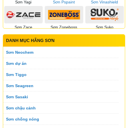
Sơn Yagi
Sơn Pspaint
Sơn Vinashield
Sơn Zace
Sơn Zoneboss
Sơn Suko
DANH MỤC HÃNG SƠN
Sơn Sumika
Sơn Suntik
Sơn Toking
Sơn Neochem
Sơn dự án
Sơn Tiggo
Sơn Topnex
Sơn Tremor
Sơn Utanano
Sơn Seagreen
Sơn Sasaki
Sơn Velar
Sơn Vinastar
Sơn Koner
Sơn chậu cảnh
Sơn chống nóng
Sơn Viral
Sơn Wintech
Sơn Melex