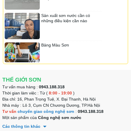
Sơn Linviss
Sơn Kojada
Sản xuất sơn nước cần có
Sơn Suposhield
Sơn Dura
Sơn Chamtec
những điều kiện cần nào
Sơn ialech
Sơn Onpex
Bảng Màu Sơn
Sơn Roofing
Sơn Ialech
Sơn Nanosilk
Sơn Navy
Sơn Chemtec
Sơn Vippotex
Sơn Ase
Sơn Rosaki
Sơn Yencolor
THẾ GIỚI SƠN
Sơn Senpec
Tư vấn mua hàng :
0943.188.318
Thời gian làm việc : Từ (
8:00 - 19:00
)
Sơn Lotte
Sơn Lotte
Sơn Kojada
Sơn DHK
Địa chỉ: 16, Phan Trọng Tuệ, X. Đại Thanh, Hà Nội
Nhà máy : Lô 3, Cụm CN Chương Dương, TP.Hà Nội
Sơn Neider
Tư vấn
chuyển giao công nghệ sơn
:
0943.188.318
Sơn Okiwa
Một sản phẩm của
Công nghệ sơn nước
Sơn Daika
Sơn Tacata
Sơn Tacata
Các thông tin khác
Sơn Vinashield