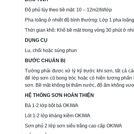
Độ phủ tùy theo bề mặt: 10 – 12m2/lit/lớp
Pha loãng ở nhiệt độ bình thường: Lớp 1 pha loãng
Thời gian khô: Khô bề mặt trong vòng 30 phút ở nhi
DỤNG CỤ
Lu, chổi hoặc súng phun
BƯỚC CHUẨN BỊ
Tường phải được xử lý kỹ trước khi sơn, tất cả cá
để lớp sơn cũ bong tróc hoặc có hiện tượng phấn h
sơn. Bề mặt không bị thấm nước, độ ẩm không vượ
HỆ THỐNG SƠN HOÀN THIỆN
Bả 1-2 lớp bột bả OKIWA
Lót 1-2 lớp kháng kiềm OKIWA
Sơn phủ 2 lớp sơn siêu trắng cao cấp OKIWA