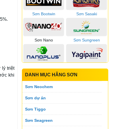
Sơn Bootwin
Sơn Sasaki
 5%.
Sơn Nano
Sơn Sungreen
Sơn Nano Plus
Sơn Yagi
ý triệt
DANH MỤC HÃNG SƠN
ước khi
Sơn Neochem
Sơn Pspaint
Sơn Vinashield
Sơn dự án
Sơn Tiggo
Sơn Zace
Sơn Zoneboss
Sơn Seagreen