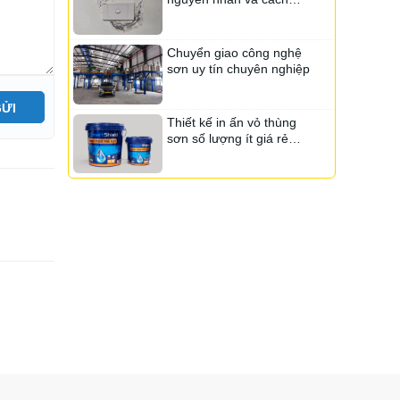
Sơn Tacata
khắc phục
Sơn Nanogold
Chuyển giao công nghệ
Sơn Seacool
Sơn Topping
sơn uy tín chuyên nghiệp
Sơn Fujisu
ỬI
Sơn Linviss
Thiết kế in ấn vỏ thùng
sơn số lượng ít giá rẻ
Sơn Kojada
Sơn Aten
nhất
Sơn ialech
Sơn Onpex
Sơn Kamax
Sơn Kansai
Sơn Navy
Sơn Chemtec
Sơn Neomax
Sơn Rainbow
Sơn Vippotex
Sơn Senpec
Sơn Lotte
Sơn Sika