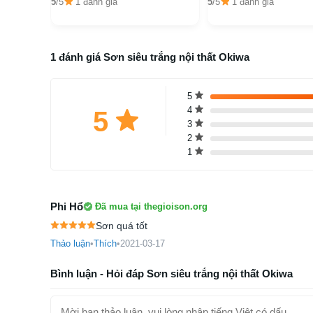
5
/5
1 đánh giá
5
/5
1 đánh giá
1 đánh giá Sơn siêu trắng nội thất Okiwa
5
4
5
3
2
1
Phi Hổ
Đã mua tại thegioison.org
Sơn quá tốt
Thảo luận
•
Thích
•
2021-03-17
Bình luận - Hỏi đáp Sơn siêu trắng nội thất Okiwa