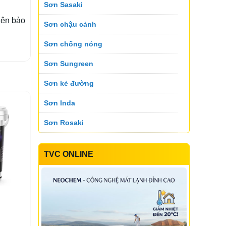
Sơn Sasaki
nên bảo
Sơn chậu cảnh
Sơn Suko
Sơn Sumika
Sơn chống nóng
Sơn Sungreen
Sơn Suntik
Sơn Toking
Sơn kẻ đường
Sơn Inda
Sơn Topnex
Sơn Tremor
Sơn Rosaki
Sơn Daika
TVC ONLINE
Sơn Yen color
Sơn Utanano
Sơn Velar
Sơn Bluezone
Sơn INARI
Sơn Vinastar
Sơn Koner
Sơn Starwin