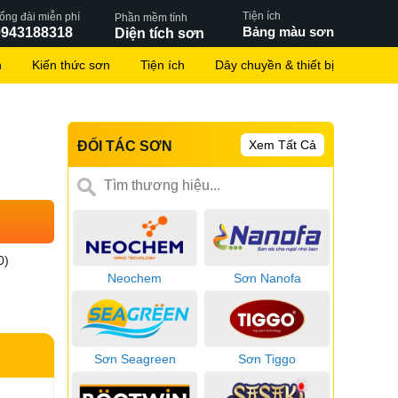
Tiện ích
ổng đài miễn phí
Phần mềm tính
Bảng màu sơn
0943188318
Diện tích sơn
n
Kiến thức sơn
Tiện ích
Dây chuyền & thiết bị
Xem Tất Cả
ĐỐI TÁC SƠN
0)
Neochem
Sơn Nanofa
Sơn Seagreen
Sơn Tiggo